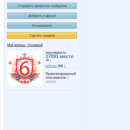
Отправить приватное сообщение
Добавить в друзья
Игнорировать
Сделать подарок
Мой малыш - Основной
популярность:
27091 место
-4 ↓
рейтинг
896
?
Привилегированный
пользователь
6
уровня