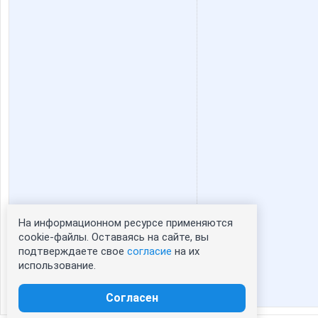
На информационном ресурсе применяются
Статистика портрета:
cookie-файлы. Оставаясь на сайте, вы
подтверждаете свое
согласие
на их
сейчас просматривают портрет - 0
использование.
зарегистрированные пользователи
посетившие портрет за 7 дней - 0
Согласен