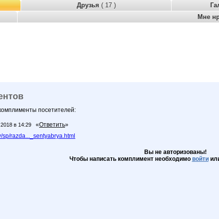
Друзья
( 17 )
Га
Мне н
ентов
 комплименты посетителей:
«
Ответить
»
.2018 в 14:29
sp/razda..._sentyabrya.html
Вы не авторизованы!
Чтобы написать комплимент необходимо
войти
ил