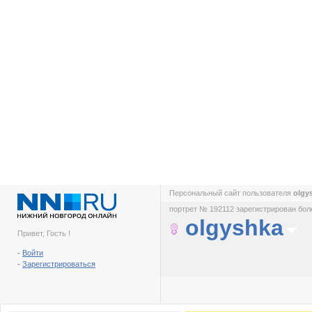
Персональный сайт пользователя
olgy
портрет № 192112 зарегистрирован боле
olgyshka
Привет, Гость !
-
Войти
-
Зарегистрироваться