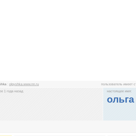
shka
:
olgyshka.www.nn.ru
пользователь имеет 
е 1 года назад
настоящее имя:
ольга