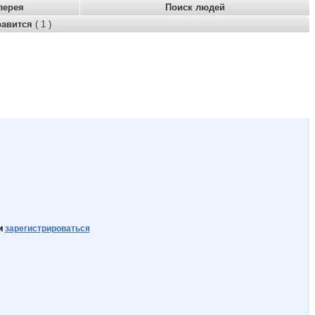
лерея
Поиск людей
равится
( 1 )
и
зарегистрироваться