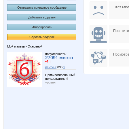
nataliyaLLL
reklamk
Этот блог
Отправить приватное сообщение
Добавить в друзья
Игнорировать
Червонная дама
Посетит
Сделать подарок
Мой малыш - Основной
популярность:
Посмотре
27091 место
-4 ↓
рейтинг
896
?
Привилегированный
пользователь
6
уровня