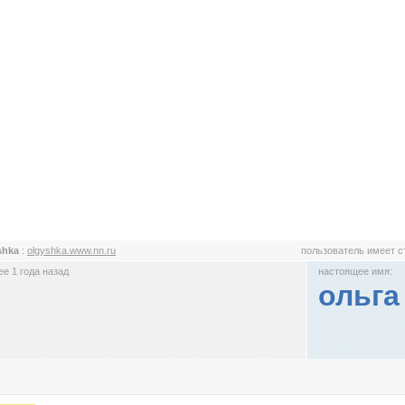
shka
:
olgyshka.www.nn.ru
пользователь имеет 
е 1 года назад
настоящее имя:
ольга