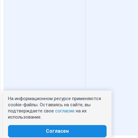
На информационном ресурсе применяются
Статистика портрета:
cookie-файлы. Оставаясь на сайте, вы
подтверждаете свое
согласие
на их
сейчас просматривают портрет - 0
использование.
зарегистрированные пользователи
посетившие портрет за 7 дней - 0
Согласен