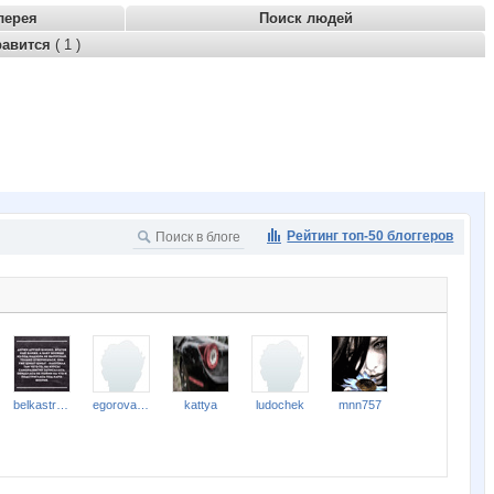
лерея
Поиск людей
равится
( 1 )
Рейтинг топ-50 блоггеров
belkastrelka
egorova-ov
kattya
ludochek
mnn757