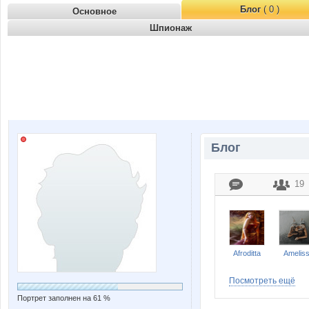
Блог
( 0 )
Основное
Шпионаж
Блог
19
Afroditta
Amelis
Посмотреть ещё
Портрет заполнен на 61 %