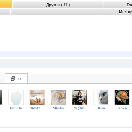
Друзья
( 17 )
Га
Мне н
27
s
Marfa.tn
NADA77-77
SKy-bo
Sc@rlet
Ulaaa
_Elenk@_