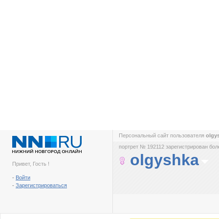
Персональный сайт пользователя
olgy
портрет № 192112 зарегистрирован боле
olgyshka
Привет, Гость !
-
Войти
-
Зарегистрироваться