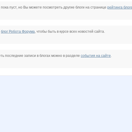
a
shlivka
stasy1981
Дашутка7
Девочка М
Ильяна
МАЛИНА89
 пока пуст, но Вы можете посмотреть другие блоги на странице
рейтинга блог
е
блог Робота Форума
, чтобы быть в курсе всех новостей сайта.
ть последние записи в блогах можно в разделе
события на сайте
.